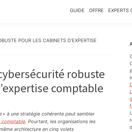
GUIDE
OFFRE
EXPERTS 
ROBUSTE POUR LES CABINETS D’EXPERTISE
C
 cybersécurité robuste
p
i
d’expertise comptable
D
L
g
U
ce » à une stratégie cohérente peut sembler
r
e comptable
. Pourtant, les organisations les
d
même architecture en cinq volets