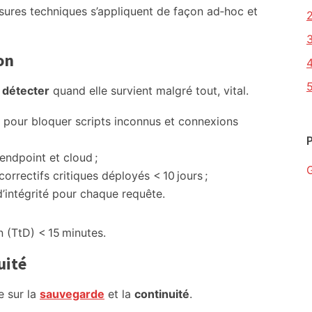
sures techniques s’appliquent de façon ad‑hoc et
on
a
détecter
quand elle survient malgré tout, vital.
pour bloquer scripts inconnus et connexions
endpoint et cloud ;
 correctifs critiques déployés < 10 jours ;
 d’intégrité pour chaque requête.
 (TtD) < 15 minutes.
uité
e sur la
sauvegarde
et la
continuité
.