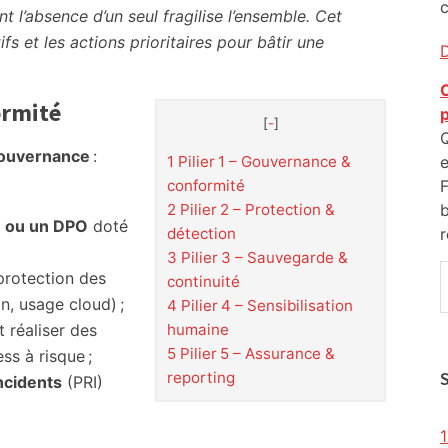
c
t l’absence d’un seul fragilise l’ensemble. Cet
tifs et les actions prioritaires pour bâtir une
C
ormité
[
-
]
Q
ouvernance
:
1
Pilier 1 – Gouvernance &
F
conformité
b
2
Pilier 2 – Protection &
é ou un DPO
doté
r
détection
3
Pilier 3 – Sauvegarde &
protection des
continuité
s
n, usage cloud) ;
4
Pilier 4 – Sensibilisation
 réaliser des
humaine
s
5
Pilier 5 – Assurance &
ss à risque ;
reporting
ncidents
(PRI)
1