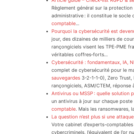
Article guide – Check‑list RGPD & sé
Règlement général sur la protection
administrative : il constitue le socle
comptable
...
Pourquoi la cybersécurité est deven
jour, des dizaines de milliers de cour
rançongiciels visent les TPE‑PME fra
véritables coffres‑forts...
Cybersécurité : fondamentaux, IA,
complet de cybersécurité pour le ma
sauvegardes
3-2-1-1-0), Zero Trust, 
rançongiciels, ASM/CTEM, réponse à
Antivirus ou MSSP : quelle solution 
un antivirus à jour sur chaque poste s
comptable
. Mais les ransomwares, la
La question n’est plus si une attaqu
Votre cabinet d’experts-comptables 
cybercriminels, l’équivalent de l’or