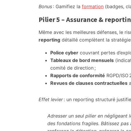
Bonus
: Gamifiez la
formation
(badges, cl
Pilier 5 – Assurance & reporti
Même avec les meilleures défenses, le risqu
reporting
détaillé complètent la stratégie
Police cyber
couvrant pertes d’exploi
Tableaux de bord mensuels
(indica
comité de direction ;
Rapports de conformité
RGPD/ISO 27
Revues de clauses contractuelles
a
Effet levier
: un reporting structuré justifi
Adresser un seul pilier en négligeant l
des fondations fragiles. Bâtissez pa