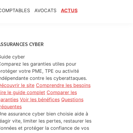
COMPTABLES
AVOCATS
ACTUS
Primary
ASSURANCES CYBER
Sidebar
Guide cyber
omparez les garanties utiles pour
rotéger votre PME, TPE ou activité
ndépendante contre les cyberattaques.
écouvrir le site
Comprendre les besoins
ire le guide complet
Comparer les
aranties
Voir les bénéfices
Questions
fréquentes
ne assurance cyber bien choisie aide à
éagir vite, limiter les pertes, restaurer les
onnées et protéger la confiance de vos