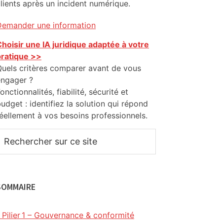
lients après un incident numérique.
Demander une information
hoisir une IA juridique adaptée à votre
pratique >>
uels critères comparer avant de vous
engager ?
onctionnalités, fiabilité, sécurité et
udget : identifiez la solution qui répond
éellement à vos besoins professionnels.
Rechercher
ur
ce
ite
SOMMAIRE
Pilier 1 – Gouvernance & conformité