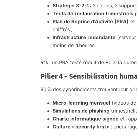
Stratégie 3‑2‑1
: 3 copies, 2 support
Tests de restauration trimestriels
p
Plan de Reprise d’Activité (PRA)
et
chiffrés ;
Infrastructure redondante
(serveur
moins de 4 heures.
ROI
: un PRA testé réduit de 80 % la duré
Pilier 4 – Sensibilisation hum
90 % des cyberincidents trouvent leur or
Micro‑learning mensuel
(vidéos de 
Simulations de phishing
trimestriell
Charte informatique signée
et rapp
Culture « security first »
: encourage