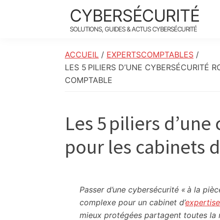
Skip
Skip
Skip
Skip
CYBERSÉCURITÉ
to
to
to
to
SOLUTIONS, GUIDES & ACTUS CYBERSÉCURITÉ
primary
main
primary
footer
navigation
content
sidebar
ACCUEIL
/
EXPERTSCOMPTABLES
/
LES 5 PILIERS D’UNE CYBERSÉCURITÉ 
COMPTABLE
Les 5 piliers d’une
pour les cabinets 
Passer d’une cybersécurité « à la piè
complexe pour un cabinet d’
expertis
mieux protégées partagent toutes la 