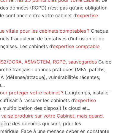
curité : les 25 points clés pour votre cabinet
Le
 des données (RGPD) n’est pas qu’une obligation
 de confiance entre votre cabinet d’
expertise
ue vitale pour les cabinets comptables ?
Chaque
riels frauduleux, de tentatives d’intrusion et de
nçaises. Les cabinets d’
expertise comptable
,
 NIS2/DORA, ASM/CTEM, RGPD, sauvegardes
Guide
rché français : bonnes pratiques (MFA, patchs,
IA (défense/attaque), vulnérabilités récentes,
...
pour protéger votre cabinet ?
Longtemps, installer
uffisait à rassurer les cabinets d’
expertise
 multiplication des dispositifs cloud et...
e va se produire sur votre Cabinet, mais quand.
gère des données qui sont, pour les
 numérique. Face à une menace cyber en constante