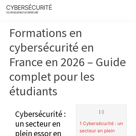
Skip
Skip
Skip
CYBERSÉCURITÉ
to
to
to
SOLUTIONS, GUIDES & ACTUS CYBERSÉCURITÉ
main
primary
footer
content
sidebar
Formations en
cybersécurité en
France en 2026 – Guide
complet pour les
étudiants
Cybersécurité :
[
-
]
un secteur en
1
Cybersécurité : un
secteur en plein
plein essor en