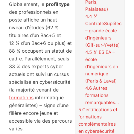
Paris,
Globalement, le
profil type
Palaiseau)
des professionnels en
4.4
🏅
poste affiche un haut
CentraleSupélec
niveau d’études (62 %
– grande école
titulaires d’un Bac+5 et
d’ingénieurs
12 % d’un Bac+6 ou plus) et
(Gif-sur-Yvette)
88 % occupent un statut de
4.5
🏅 ESIEA –
cadre. Parallèlement, seuls
école
33 % des experts cyber
d’ingénieurs en
numérique
actuels ont suivi un cursus
(Paris & Laval)
spécialisé en cybersécurité
4.6
Autres
(la majorité venant de
formations
formations
informatique
remarquables…
généralistes) – signe d’une
5
Certifications et
filière encore jeune et
formations
accessible via des parcours
complémentaires
variés.
en cybersécurité