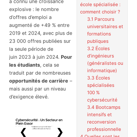
a connu une croissance
école spécialisée :
explosive : le nombre
comment choisir ?
d’offres d’emploi a
3.1
Parcours
augmenté de +49 % entre
universitaires et
2019 et 2024, avec plus de
formations
23 000 offres publiées sur
publiques
3.2
Écoles
la seule période de
d’ingénieurs
juin 2023 à juin 2024.
Pour
(généralistes ou
les étudiants
, cela se
informatique)
traduit par de nombreuses
3.3
Écoles
opportunités de carrière
–
spécialisées
mais aussi par un niveau
100 %
d’exigence élevé.
cybersécurité
3.4
Bootcamps
intensifs et
reconversion
professionnelle
❮
❯
4
Quelles sont les